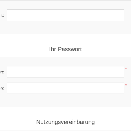
r.:
Ihr Passwort
*
rt:
*
en:
Nutzungsvereinbarung