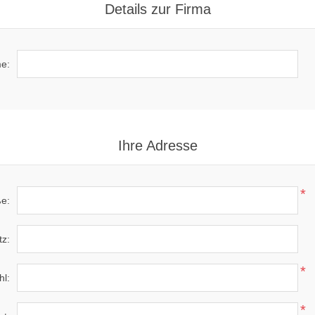
Details zur Firma
e:
Ihre Adresse
*
ße:
tz:
*
hl:
*