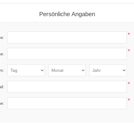
Persönliche Angaben
*
e:
*
e:
m:
*
il:
*
se: