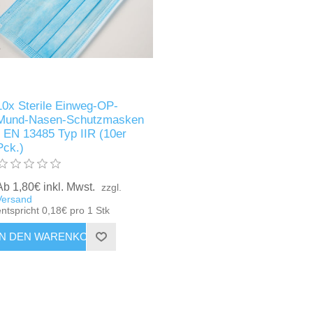
10x Sterile Einweg-OP-
Mund-Nasen-Schutzmasken
- EN 13485 Typ IIR (10er
Pck.)
Ab 1,80€ inkl. Mwst.
zzgl.
Versand
entspricht 0,18€ pro 1 Stk