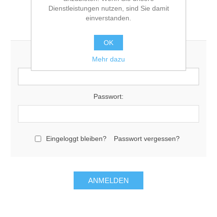
Dienstleistungen nutzen, sind Sie damit
einverstanden.
Login registrierter Benutzer/-in
OK
Mehr dazu
E-Mail:
Passwort:
Eingeloggt bleiben?
Passwort vergessen?