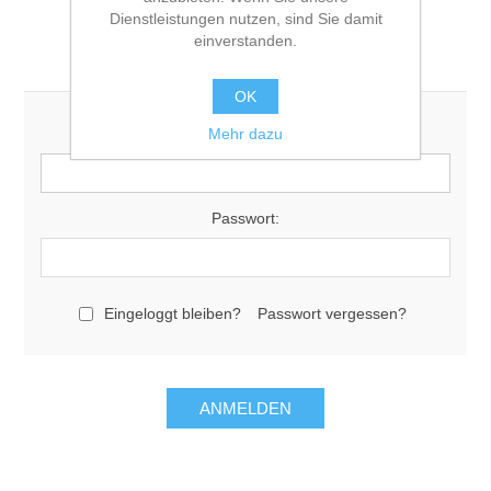
Dienstleistungen nutzen, sind Sie damit
einverstanden.
Login registrierter Benutzer/-in
OK
Mehr dazu
E-Mail:
Passwort:
Eingeloggt bleiben?
Passwort vergessen?