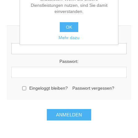
Dienstleistungen nutzen, sind Sie damit
einverstanden.
Login registrierter Benutzer/-in
OK
Mehr dazu
E-Mail:
Passwort:
Eingeloggt bleiben?
Passwort vergessen?