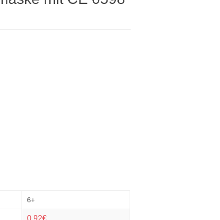
6+
0,92€