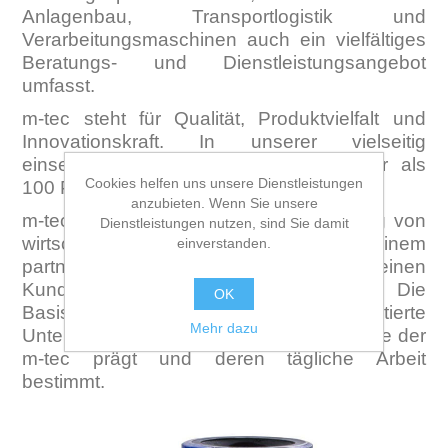
Anlagenbau, Transportlogistik und
Verarbeitungsmaschinen auch ein vielfältiges
Beratungs- und Dienstleistungsangebot
umfasst.
m-tec steht für Qualität, Produktvielfalt und
Innovationskraft. In unserer vielseitig
einsetzbaren Technologie stecken mehr als
Cookies helfen uns unsere Dienstleistungen
100 Patente und Gebrauchsmuster.
anzubieten. Wenn Sie unsere
m-tec steht aber auch für die Verbindung von
Dienstleistungen nutzen, sind Sie damit
wirtschaftlichem Erfolg mit einem
einverstanden.
partnerschaftlichen Verhältnis zu seinen
Kunden, Lieferanten und Marktpartnern. Die
OK
Basis hierfür ist eine werteorientierte
Mehr dazu
Unternehmenskultur, die alle Mitarbeitende der
m-tec prägt und deren tägliche Arbeit
bestimmt.