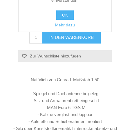
einverstanden.
Lieferzeit:
3-5 Werktage
OK
110,67€ inkl. Mwst.
zzgl.
Versand
Mehr dazu
Natürlich von Conrad. Maßstab 1:50
- Spiegel und Dachantenne beigelegt
- Sitz und Armaturenbrett eingesetzt
- MAN Euro 6 TGS M
- Kabine verglast und kippbar
- Aufstell- und Schieberahmen montiert
- Silo über Kunststoffkinematik hinterrücks absetz- und