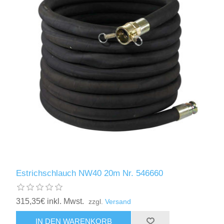
Estrichschlauch NW40 20m Nr. 546660
315,35€ inkl. Mwst.
zzgl.
Versand