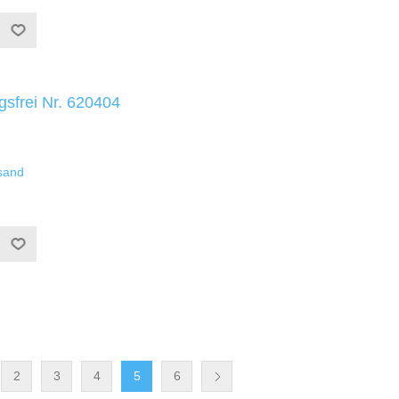
gsfrei Nr. 620404
sand
2
3
4
5
6