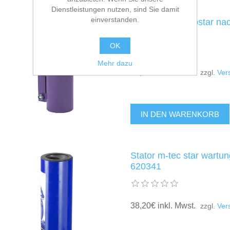
Dienstleistungen nutzen, sind Sie damit
einverstanden.
Stator m-tec ecostar na
620407
OK
Mehr dazu
75,09€ inkl. Mwst.
zzgl.
Ver
Stator m-tec star wartun
620341
38,20€ inkl. Mwst.
zzgl.
Ver