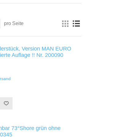
pro Seite
mlerstück, Version MAN EURO
tierte Auflage !! Nr. 200090
rsand
nbar 73°Shore grün ohne
20345