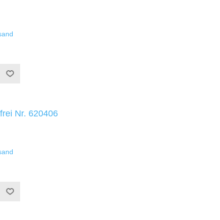
sand
frei Nr. 620406
sand