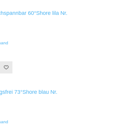
chspannbar 60°Shore lila Nr.
sand
gsfrei 73°Shore blau Nr.
sand