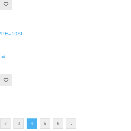
VPE=10St
and
2
3
4
5
6