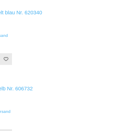
lt blau Nr. 620340
sand
elb Nr. 606732
rsand