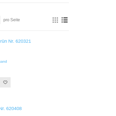
pro Seite
grün Nr. 620321
sand
 Nr. 620408