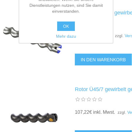
Dienstleistungen nutzen, sind Sie damit
einverstanden.
Rotor m-tec star gewirbe
OK
35,34€ inkl. Mwst.
zzgl.
Ver
Mehr dazu
Rotor Ü45/7 gewirbelt g
107,22€ inkl. Mwst.
zzgl.
Ve