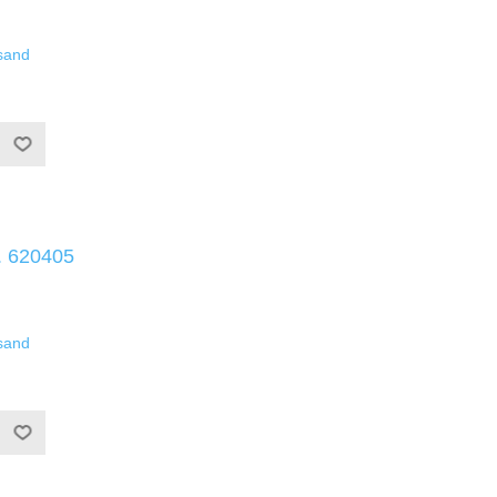
sand
r. 620405
sand