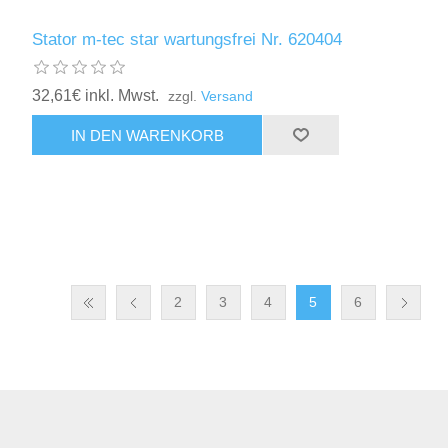
Stator m-tec star wartungsfrei Nr. 620404
32,61€ inkl. Mwst.
zzgl.
Versand
2
3
4
5
6