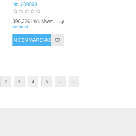
Nr. 609098
390,32€ inkl. Mwst.
zzgl.
Versand
2
3
4
5