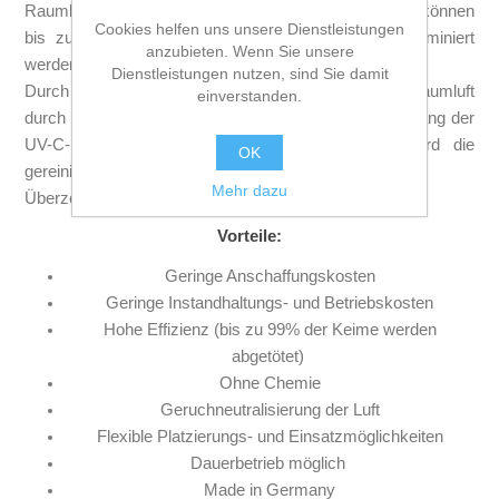
Raumklima zu gestalten. Mit Hilfe der UV-C Strahlung können
Cookies helfen uns unsere Dienstleistungen
bis zu 99% der Bakterien und Viren in der Luft eliminiert
anzubieten. Wenn Sie unsere
werden.*
Dienstleistungen nutzen, sind Sie damit
Durch einen leistungsstarken Ventilator wird die Raumluft
einverstanden.
durch einen Staubfilter in das System geleitet und entlang der
UV-C-Lampen desinfiziert. Nach dem Prozess wird die
OK
gereinigte Luft der Umgebung zurück gegeben.
Mehr dazu
Überzeugen Sie sich selbst.
Vorteile:
Geringe Anschaffungskosten
Geringe Instandhaltungs- und Betriebskosten
Hohe Effizienz (bis zu 99% der Keime werden
abgetötet)
Ohne Chemie
Geruchneutralisierung der Luft
Flexible Platzierungs- und Einsatzmöglichkeiten
Dauerbetrieb möglich
Made in Germany