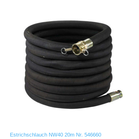
Estrichschlauch NW40 20m Nr. 546660