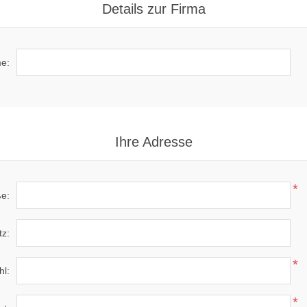
Details zur Firma
e:
Ihre Adresse
*
ße:
tz:
*
hl:
*