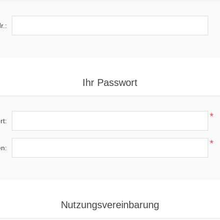
r.:
Ihr Passwort
*
rt:
*
en:
Nutzungsvereinbarung