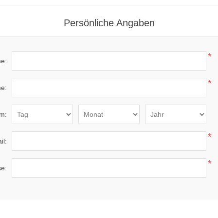
Persönliche Angaben
*
e:
*
e:
m:
*
il:
*
se: