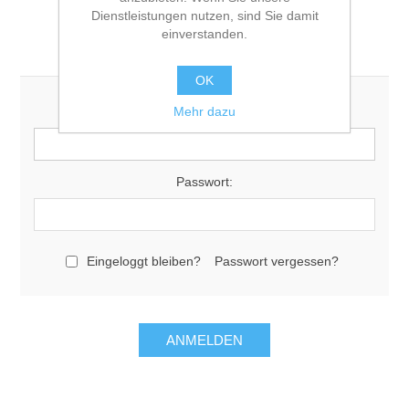
Dienstleistungen nutzen, sind Sie damit
einverstanden.
Login registrierter Benutzer/-in
OK
Mehr dazu
E-Mail:
Passwort:
Eingeloggt bleiben?
Passwort vergessen?